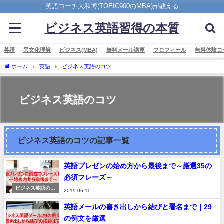
英語コーチ大和博(TOEIC900のMBA)が教える
ビジネス英語習得の本質
英語
異文化理解
ビジネス(MBA)
無料メール講座
プロフィール
無料体験コ
ホーム
英語
ビジネス英語のコツ
ビジネス英語のコツ
ビジネス英語のコツの記事一覧
英語プレゼンの始め方から最後まで～厳選35の
必須フレーズ～
ビジネス英語のコ
2019-06-11
ツ
英語メールの書き出しから結びと署名まで｜29
の例文を厳選