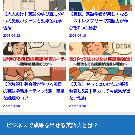
【大人向け】英語の学び直しの3
【裏技】英語学習が楽しくなる
つの失敗パターンと効率的な学
｜ストレスフリーで英語力が伸
習法
びる7つの秘密
2025-06-22
2025-05-18
【体験談】英会話が伸びる毎日
【失敗】やってはいけない英語
の英語学習ルーティン5選｜簡単
勉強法5選｜努力しても成果が出
な継続のコツ
ない理由
2025-05-09
2025-05-06
ビジネスで成果を出せる英語力とは？