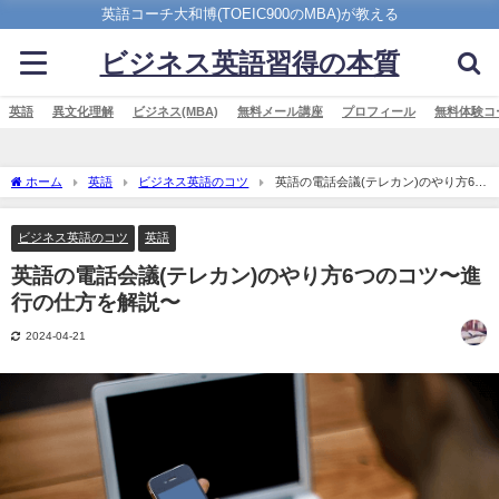
英語コーチ大和博(TOEIC900のMBA)が教える
ビジネス英語習得の本質
英語
異文化理解
ビジネス(MBA)
無料メール講座
プロフィール
無料体験コ
ホーム
英語
ビジネス英語のコツ
英語の電話会議(テレカン)のやり方6つ
のコツ〜進行の仕方を解説〜
ビジネス英語のコツ
英語
英語の電話会議(テレカン)のやり方6つのコツ〜進
行の仕方を解説〜
2024-04-21