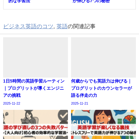
的な学習法
が伸びる7つの秘密
ビジネス英語のコツ
,
英語
の関連記事
1日5時間の英語学習ルーティン
何歳からでも英語力は伸びる｜
｜プログリットが導くエンジニ
プログリットのカウンセラーが
アの挑戦
語る伴走の力
2025-11-22
2025-11-21