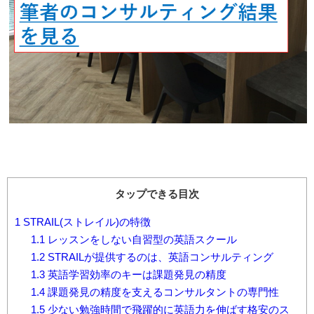
タップできる目次
1
STRAIL(ストレイル)の特徴
1.1
レッスンをしない自習型の英語スクール
1.2
STRAILが提供するのは、英語コンサルティング
1.3
英語学習効率のキーは課題発見の精度
1.4
課題発見の精度を支えるコンサルタントの専門性
1.5
少ない勉強時間で飛躍的に英語力を伸ばす格安のス