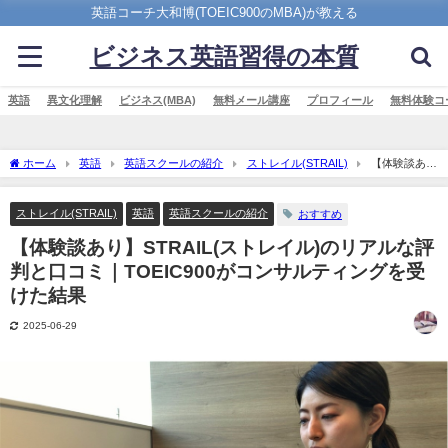
英語コーチ大和博(TOEIC900のMBA)が教える
ビジネス英語習得の本質
英語
異文化理解
ビジネス(MBA)
無料メール講座
プロフィール
無料体験コ
ホーム
英語
英語スクールの紹介
ストレイル(STRAIL)
【体験談あ
り】STRAIL(ストレイル)のリアルな評判と口コミ｜TOEIC900がコンサルティングを受
けた結果
ストレイル(STRAIL)
英語
英語スクールの紹介
おすすめ
【体験談あり】STRAIL(ストレイル)のリアルな評
判と口コミ｜TOEIC900がコンサルティングを受
けた結果
2025-06-29