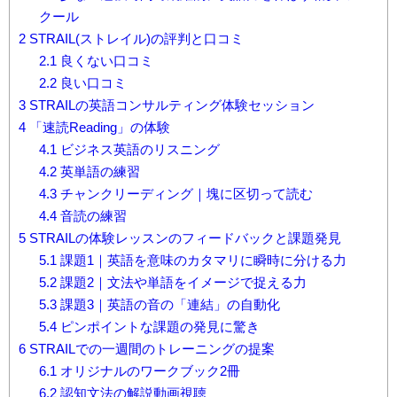
クール
2
STRAIL(ストレイル)の評判と口コミ
2.1
良くない口コミ
2.2
良い口コミ
3
STRAILの英語コンサルティング体験セッション
4
「速読Reading」の体験
4.1
ビジネス英語のリスニング
4.2
英単語の練習
4.3
チャンクリーディング｜塊に区切って読む
4.4
音読の練習
5
STRAILの体験レッスンのフィードバックと課題発見
5.1
課題1｜英語を意味のカタマリに瞬時に分ける力
5.2
課題2｜文法や単語をイメージで捉える力
5.3
課題3｜英語の音の「連結」の自動化
5.4
ピンポイントな課題の発見に驚き
6
STRAILでの一週間のトレーニングの提案
6.1
オリジナルのワークブック2冊
6.2
認知文法の解説動画視聴