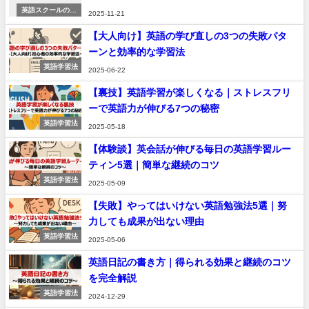
英語スクールの紹
2025-11-21
介
【大人向け】英語の学び直しの3つの失敗パタ
ーンと効率的な学習法
英語学習法
2025-06-22
【裏技】英語学習が楽しくなる｜ストレスフリ
ーで英語力が伸びる7つの秘密
英語学習法
2025-05-18
【体験談】英会話が伸びる毎日の英語学習ルー
ティン5選｜簡単な継続のコツ
英語学習法
2025-05-09
【失敗】やってはいけない英語勉強法5選｜努
力しても成果が出ない理由
英語学習法
2025-05-06
英語日記の書き方｜得られる効果と継続のコツ
を完全解説
英語学習法
2024-12-29