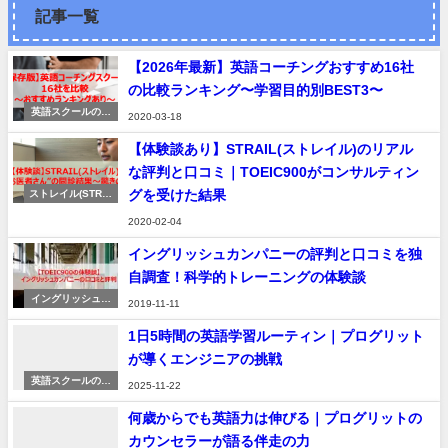
記事一覧
【2026年最新】英語コーチングおすすめ16社
の比較ランキング〜学習目的別BEST3〜
英語スクールの紹
2020-03-18
介
【体験談あり】STRAIL(ストレイル)のリアル
な評判と口コミ｜TOEIC900がコンサルティン
グを受けた結果
ストレイル(STRAI
L)
2020-02-04
イングリッシュカンパニーの評判と口コミを独
自調査！科学的トレーニングの体験談
イングリッシュカ
2019-11-11
ンパニー
1日5時間の英語学習ルーティン｜プログリット
が導くエンジニアの挑戦
英語スクールの紹
2025-11-22
介
何歳からでも英語力は伸びる｜プログリットの
カウンセラーが語る伴走の力