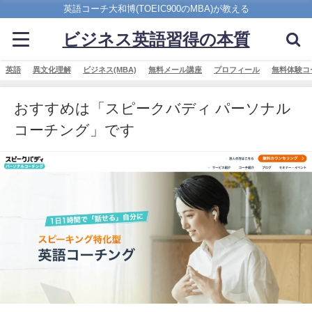
英語コーチ大和博(TOEIC900のMBA)が教える
ビジネス英語習得の本質
英語
異文化理解
ビジネス(MBA)
無料メール講座
プロフィール
無料体験コ
おすすめは「スピークバディ パーソナル
コーチング」です