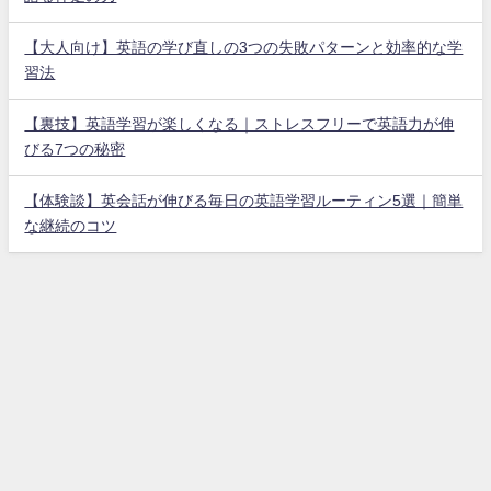
【大人向け】英語の学び直しの3つの失敗パターンと効率的な学
習法
【裏技】英語学習が楽しくなる｜ストレスフリーで英語力が伸
びる7つの秘密
【体験談】英会話が伸びる毎日の英語学習ルーティン5選｜簡単
な継続のコツ
ホーム
プライバシーポリシー
お問い合わせ
ビジネス英語習得の本質 All Rights Reserved.