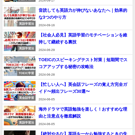
2024-09-17
音読しても英語力が伸びないあなたへ｜効果的
な3つのやり方
英語学習法
2024-09-16
【社会人必見】英語学習のモチベーションを維
持して継続する裏技
英語学習法
2024-06-29
TOEICのスピーキングテスト対策｜短期間でス
コアアップする秘密の攻略法
TOEIC学習
2024-06-28
【忙しい人へ】英会話フレーズの覚え方完全ガ
イド〜頻出フレーズ30選〜
英会話学習
2024-06-05
海外ドラマで英語勉強を楽しく！おすすめな理
由と注意点を徹底解説
英語学習法
2024-06-05
【絶対やるな】英語を一から勉強するときの失