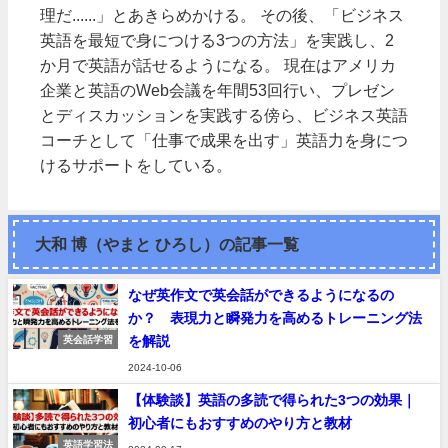
理だ......」とあきらめかける。 その後、「ビジネス
英語を最短で身につける3つの方法」を実践し、2
か月で英語が話せるようになる。 現在はアメリカ
企業と英語のWeb会議を年間53回行い、プレゼン
とディスカッションを実践する傍ら、ビジネス英語
コーチとして「仕事で成果を出す」英語力を身につ
けるサポートをしている。
大和 博（やまと ひろし）の記事一覧
なぜ英作文で英会話ができるようになるの
か？ 表現力と瞬発力を高めるトレーニング法
を解説
英会話学習
2024-10-06
【体験談】英語の多読で得られた3つの効果｜
初心者にもおすすめのやり方と教材
英語学習法