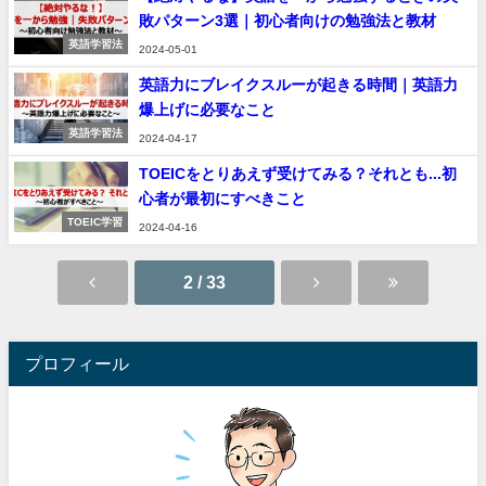
敗パターン3選｜初心者向けの勉強法と教材
英語学習法
2024-05-01
英語力にブレイクスルーが起きる時間｜英語力
爆上げに必要なこと
英語学習法
2024-04-17
TOEICをとりあえず受けてみる？それとも...初
心者が最初にすべきこと
TOEIC学習
2024-04-16
2 / 33
プロフィール