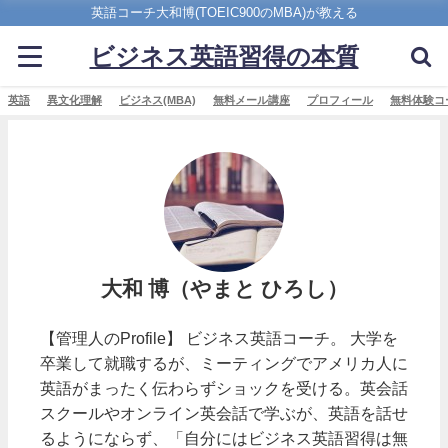
英語コーチ大和博(TOEIC900のMBA)が教える
ビジネス英語習得の本質
英語
異文化理解
ビジネス(MBA)
無料メール講座
プロフィール
無料体験コ
大和 博（やまと ひろし）
【管理人のProfile】 ビジネス英語コーチ。 大学を
卒業して就職するが、ミーティングでアメリカ人に
英語がまったく伝わらずショックを受ける。英会話
スクールやオンライン英会話で学ぶが、英語を話せ
るようにならず、「自分にはビジネス英語習得は無