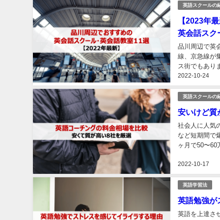
英語スクールの
【2023
英会話スク
品川周辺で英会
線、京急線が
ス街でもあり
2022-10-24
話が身に付くス
英語スクールの
安いけど質
社会人に人気の「英語コーチング」。 
など短期間で爆発的に
ヶ月で50〜6
し、最近になり
2022-10-17
英語学習法
英語勉強が
英語を上達さ