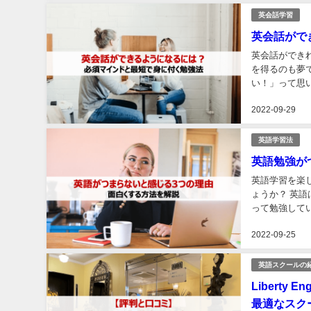
英会話学習
英会話がで
英会話ができ
を得るのも夢
い！」って思いますよね。 とはいえ実際には、「
2022-09-29
英語学習法
英語勉強が
英語学習を楽
ょうか？ 英語は就職や昇進、海外旅行などさまざまな場面で役に立つので、たくさんの人が頑張
って勉強してい
好きな私でも、
2022-09-25
英語スクールの
Liberty
最適なスク