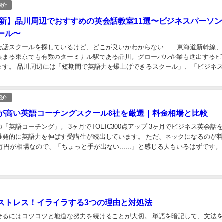
紹介
年最新】品川周辺でおすすめの英会話教室11選〜ビジネスパーソ
ール〜
話スクールを探しているけど、どこが良いかわからない...... 東海道新幹線、
集まる東京でも有数のターミナル駅である品川。グローバル企業も進出するビ
ます。 品川周辺には「短期間で英語力を爆上げできるスクール」、「ビジネ
クール」など多くのビジネスパーソンの...
紹介
が高い英語コーチングスクール8社を厳選｜料金相場と比較
3ヶ月でTOEIC300点アップ 3ヶ月でビジネス英会話を習得
英語力を伸ばす受講生が続出しています。 ただ、ネックになるのが料金。3
0万円が相場なので、「ちょっと手が出ない......」と感じる人もいるはずです。
料金を抑えた...
ストレス！イライラする3つの理由と対処法
せるにはコツコツと地道な努力を続けることが大切。 単語を暗記して、文法