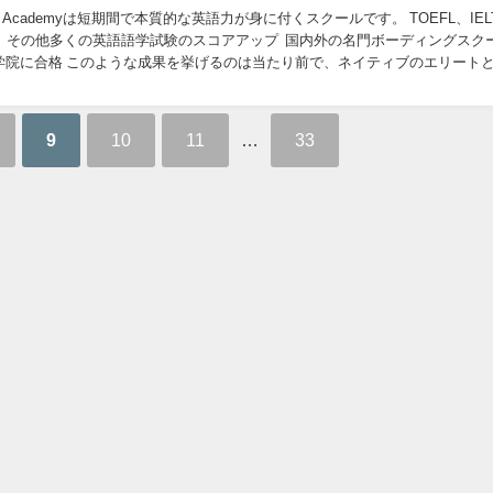
nglish Academyは短期間で本質的な英語力が身に付くスクールです。 TOEFL、IE
英検、その他多くの英語語学試験のスコアアップ 国内外の名門ボーディングスク
学院に合格 このような成果を挙げるのは当たり前で、ネイティブのエリート
付く...
9
10
11
…
33