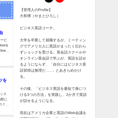
【管理人のProfile】
大和博（やまとひろし）
ビジネス英語コーチ。
由
大学を卒業して就職するが、ミーティン
サービ
owを
グでアメリカ人に英語がまったく伝わら
owの
ずショックを受ける。英会話スクールや
オンライン英会話で学ぶが、英語を話せ
るようにならず、「自分にはビジネス英
語習得は無理だ......」とあきらめかけ
る。
ツを
その後、「ビジネス英語を最短で身につ
ッス
ける3つの方法」を実践し、2か月で英語
気軽に
が話せるようになる。
現在はアメリカ企業と英語のWeb会議を