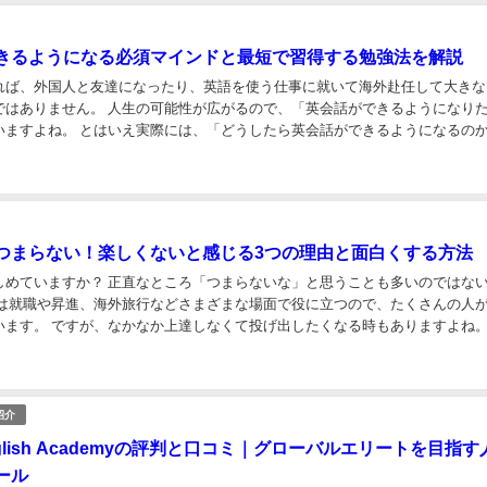
きるようになる必須マインドと最短で習得する勉強法を解説
れば、外国人と友達になったり、英語を使う仕事に就いて海外赴任して大きな
ではありません。 人生の可能性が広がるので、「英会話ができるようになり
どうしたら英会話ができるようになるのかわか
らない......」という人も多いはず。 そこで今回は、英...
つまらない！楽しくないと感じる3つの理由と面白くする方法
しめていますか？ 正直なところ「つまらないな」と思うことも多いのではな
ます。 ですが、なかなか上達しなくて投げ出したくなる時もありますよね。 語
「英語なんてウンザリだけど、やらなき...
紹介
 English Academyの評判と口コミ｜グローバルエリートを目指
ール