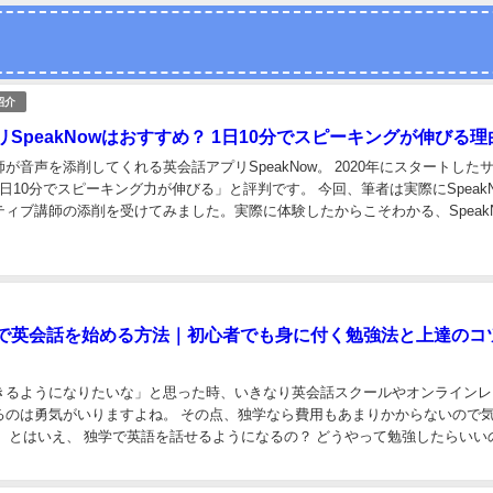
紹介
SpeakNowはおすすめ？ 1日10分でスピーキングが伸びる理
が音声を添削してくれる英会話アプリSpeakNow。 2020年にスタートした
日10分でスピーキング力が伸びる」と評判です。 今回、筆者は実際にSpeakN
ィブ講師の添削を受けてみました。実際に体験したからこそわかる、SpeakN
リットを詳しくま...
で英会話を始める方法｜初心者でも身に付く勉強法と上達のコ
きるようになりたいな」と思った時、いきなり英会話スクールやオンラインレ
るのは勇気がいりますよね。 その点、独学なら費用もあまりかからないので
いいの？
など不安に思うことも多いかもしれません。 結論から...