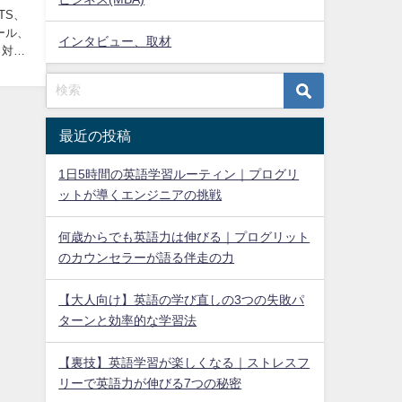
LTS、
ール、
インタビュー、取材
と対等
最近の投稿
1日5時間の英語学習ルーティン｜プログリ
ットが導くエンジニアの挑戦
何歳からでも英語力は伸びる｜プログリット
のカウンセラーが語る伴走の力
【大人向け】英語の学び直しの3つの失敗パ
ターンと効率的な学習法
【裏技】英語学習が楽しくなる｜ストレスフ
リーで英語力が伸びる7つの秘密