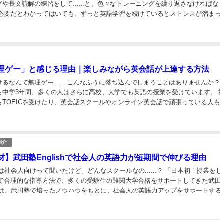
や長文読解の練習をして......と、色々なトレーニングを繰り返さなければな
すよね。 「本当に上達してるのかな？」と不安...
理ゲー」と感じる理由｜楽しみながら英会話が上達する方法
るなんて無理ゲー...... こんなふうに落ち込んでしまうことはありませんか？ 日
も中学3年間、多くの人はさらに高校、大学でも英語の授業を受けています。 
もTOEICを受けたり、英会話スクールやオンライン英会話で頑張っている人
なのに「英語は難しすぎる」...
紹介
材】武田塾Englishで社会人の英語力が短期間で伸びる理由
は社会人向けって聞いたけど、どんなスクールなの......？ 「日本初！授業をしない
新で合理的な指導方法で、多くの受験生の難関大学合格をサポートしてきた武
ishは、武田塾で培ったノウハウをもとに、社会人の英語力アップをサポートす
に作られました。 英語スク...