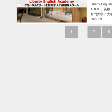
Liberty E
TOEIC、
名門大学／大
2022-09-13
の英語力が身に
1
…
7
8