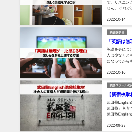
で、リスニング
せん。 それが必要だとわかってはいても、ずっと英語学習を続けているとストレスが溜まってき
ま
2022-10-14
英会話学習
「英語は無
英語を身につけ
人は少なくと
になってから
すよね。 それ
2022-10-10
英語スクールの
【新宿校取
武田塾English
武田塾」 斬
武田塾Engl
2022-09-29