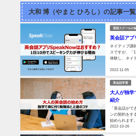
大和 博（やまと ひろし）の記事一覧
英語スクールの
英会話アプリ
ネイティブ講師
スですが、「1
体験し、ネイテ
メリット・デメ
2022-11-05
英会話学習
大人が独学
紹介
「英会話がで
ンの契約をす
始められます。 とはいえ、 独学で英語を話せるようになるの？ どうやって勉強したら
2022-10-26