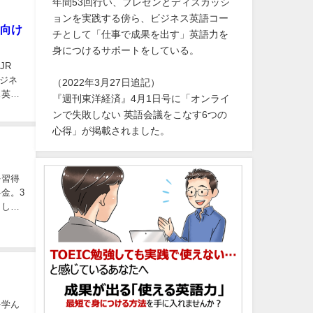
年間53回行い、プレゼンとディスカッシ
ョンを実践する傍ら、ビジネス英語コー
ン向け
チとして「仕事で成果を出す」英語力を
身につけるサポートをしている。
JR
ジネ
（2022年3月27日追記）
ス英会
『週刊東洋経済』4月1日号に「オンライ
ンで失敗しない 英語会議をこなす6つの
心得」が掲載されました。
 しか
を学ん