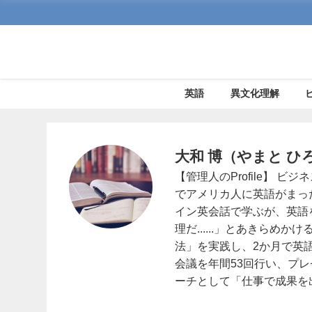
英語
異文化理解
大和 博（やまと ひ
【管理人のProfile】 
でアメリカ人に英語がまっ
イン英会話で学ぶが、英語
理だ......」とあきらめ
法」を実践し、2か月で英
会議を年間53回行い、プ
ーチとして「仕事で成果を