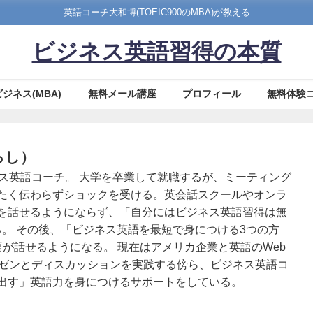
英語コーチ大和博(TOEIC900のMBA)が教える
ビジネス英語習得の本質
ビジネス(MBA)
無料メール講座
プロフィール
無料体験
ろし）
ビジネス英語コーチ。 大学を卒業して就職するが、ミーティング
たく伝わらずショックを受ける。英会話スクールやオンラ
を話せるようにならず、「自分にはビジネス英語習得は無
かける。 その後、「ビジネス英語を最短で身につける3つの方
語が話せるようになる。 現在はアメリカ企業と英語のWeb
レゼンとディスカッションを実践する傍ら、ビジネス英語コ
出す」英語力を身につけるサポートをしている。