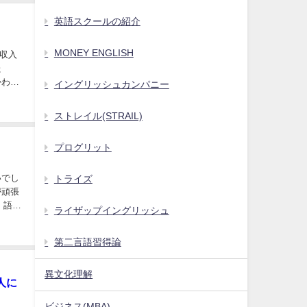
英語スクールの紹介
MONEY ENGLISH
収入
た
イングリッシュカンパニー
ストレイル(STRAIL)
プログリット
いでし
トライズ
学
ライザップイングリッシュ
第二言語習得論
異文化理解
す人に
ビジネス(MBA)