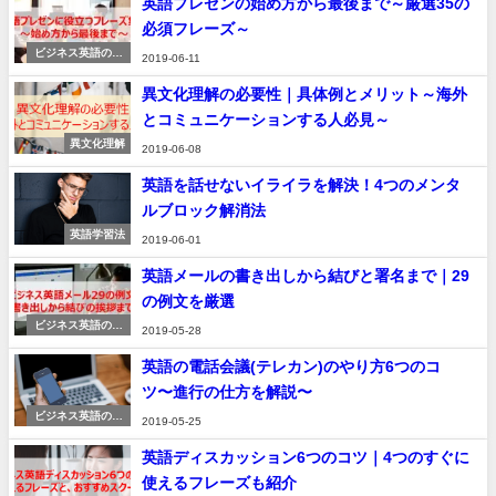
英語プレゼンの始め方から最後まで～厳選35の
必須フレーズ～
ビジネス英語のコ
2019-06-11
ツ
異文化理解の必要性｜具体例とメリット～海外
とコミュニケーションする人必見～
異文化理解
2019-06-08
英語を話せないイライラを解決！4つのメンタ
ルブロック解消法
英語学習法
2019-06-01
英語メールの書き出しから結びと署名まで｜29
の例文を厳選
ビジネス英語のコ
2019-05-28
ツ
英語の電話会議(テレカン)のやり方6つのコ
ツ〜進行の仕方を解説〜
ビジネス英語のコ
2019-05-25
ツ
英語ディスカッション6つのコツ｜4つのすぐに
使えるフレーズも紹介