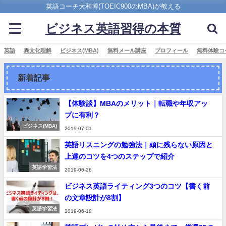
英語コーチ大和博(TOEIC900のMBA)が教える
ビジネス英語習得の本質
英語
異文化理解
ビジネス(MBA)
無料メール講座
プロフィール
無料体験コ
新着記事
【体験談】MBAのメリット｜転職や年収アッ
プに有利？
ビジネス(MBA)
2019-07-01
英語リスニングの勉強法｜頭に残らない原因と
上達のコツを4つのステップで紹介
英語学習法
2019-06-26
ビジネス英語ライティング3つのコツ【書く前
の文章設計が8割】
英語学習法
2019-06-18