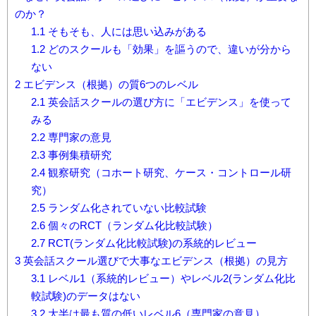
のか？
1.1
そもそも、人には思い込みがある
1.2
どのスクールも「効果」を謳うので、違いが分から
ない
2
エビデンス（根拠）の質6つのレベル
2.1
英会話スクールの選び方に「エビデンス」を使って
みる
2.2
専門家の意見
2.3
事例集積研究
2.4
観察研究（コホート研究、ケース・コントロール研
究）
2.5
ランダム化されていない比較試験
2.6
個々のRCT（ランダム化比較試験）
2.7
RCT(ランダム化比較試験)の系統的レビュー
3
英会話スクール選びで大事なエビデンス（根拠）の見方
3.1
レベル1（系統的レビュー）やレベル2(ランダム化比
較試験)のデータはない
3.2
大半は最も質の低いレベル6（専門家の意見）