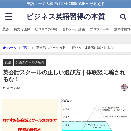
英語コーチ大和博(TOEIC900のMBA)が教える
ビジネス英語習得の本質
英語
異文化理解
ビジネス(MBA)
無料メール講座
プロフィール
無料体験コ
ホーム
英語
英会話スクールの正しい選び方｜体験談に騙されるな！
英語
英語スクールの紹介
英会話スクールの正しい選び方｜体験談に騙され
るな！
2021-04-23