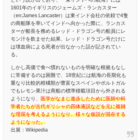
1601年のイギリスのジェームズ・ランカスター
（en:James Lancaster）は東インド会社の依頼で4隻
の商船隊を率いてインドへ向かった際に、ランカス
ターが船長を務めるレッド・ドラゴン号の船員にレ
モン汁を飲ませた結果、レッド・ドラゴン号だけに
は壊血病による死者が出なかった話が記されてい
る。
しかし高価で食べ慣れないものを明確な根拠もなし
に常備するのは困難で、18世紀には航海の長期化も
重なり比較的柑橘類が豊富なスペインやポルトガル
でもレモン果汁は商船の標準積載項目から外される
ようになり、
医学がなまじ進歩したために医師や科
学者たちが古代ギリシャの四体液説などを元に複雑
な理屈を考えるようになり、様々な仮説が混在する
ようになった。
出展：Wikipedia