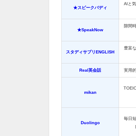
AIと
★スピークバディ
隙間
★SpeakNow
豊富
スタディサプリENGLISH
Real英会話
実用
TOE
mikan
毎日
Duolingo