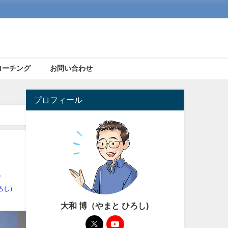
コーチング
お問い合わせ
プロフィール
較
ろし）
大和 博（やまと ひろし)