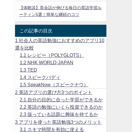
【体験談】英会話が伸びる毎日の英語学習ル
ーティン5選｜簡単な継続のコツ
この記事の目次
1
社会人の英語勉強におすすめのアプリ10
選を比較
1.1
レシピー（POLYGLOTS）
1.2
NHK WORLD-JAPAN
1.3
TED
1.4
スピークバディ
1.5
SpeakNow（スピークナウ）
2
英語アプリの選び方3つのポイント
2.1
自分の目的に合った学習ができるか
2.2
英語の勉強にいくら投資できるのか
2.3
扱っている話題に興味を持てるか
3
アプリを使った英語勉強3つのメリット
3.1
スキマ時間を有効に使える