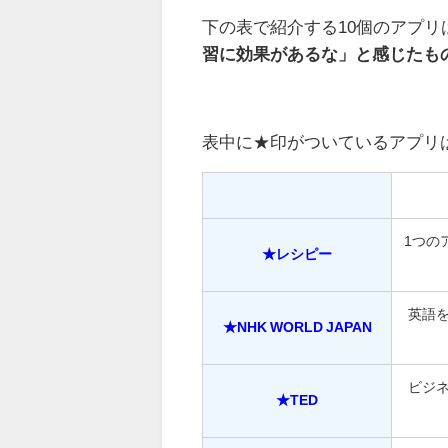
下の表で紹介する10個のアプ
習に効果があるな」と感じたも
表中に★印がついているアプリ
1つの
★レシピー
英語
★NHK WORLD JAPAN
ビジ
★TED