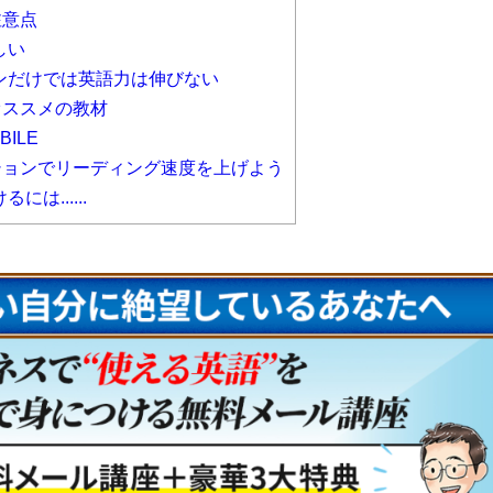
注意点
しい
ンだけでは英語力は伸びない
オススメの教材
BILE
ションでリーディング速度を上げよう
は......