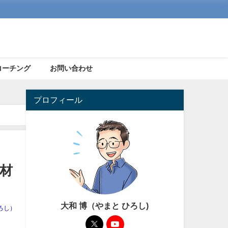
コーチング
お問い合わせ
プロフィール
材
大和 博（やまと ひろし)
ろし）