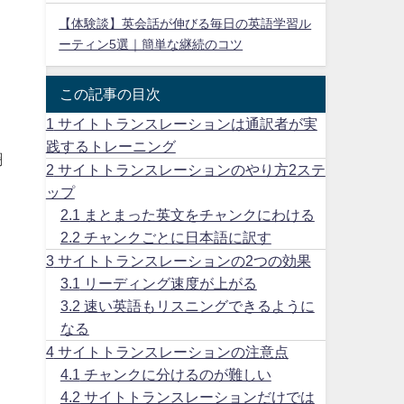
【体験談】英会話が伸びる毎日の英語学習ル
ーティン5選｜簡単な継続のコツ
この記事の目次
1
サイトトランスレーションは通訳者が実
践するトレーニング
翻
2
サイトトランスレーションのやり方2ステ
ップ
2.1
まとまった英文をチャンクにわける
2.2
チャンクごとに日本語に訳す
3
サイトトランスレーションの2つの効果
3.1
リーディング速度が上がる
3.2
速い英語もリスニングできるように
なる
4
サイトトランスレーションの注意点
4.1
チャンクに分けるのが難しい
4.2
サイトトランスレーションだけでは