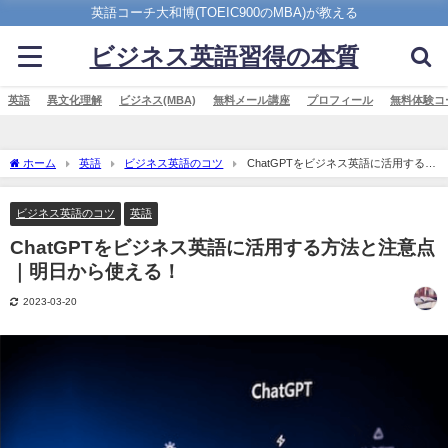
英語コーチ大和博(TOEIC900のMBA)が教える
ビジネス英語習得の本質
英語
異文化理解
ビジネス(MBA)
無料メール講座
プロフィール
無料体験コ
ホーム
英語
ビジネス英語のコツ
ChatGPTをビジネス英語に活用する方
法と注意点｜明日から使える！
ビジネス英語のコツ
英語
ChatGPTをビジネス英語に活用する方法と注意点
｜明日から使える！
2023-03-20