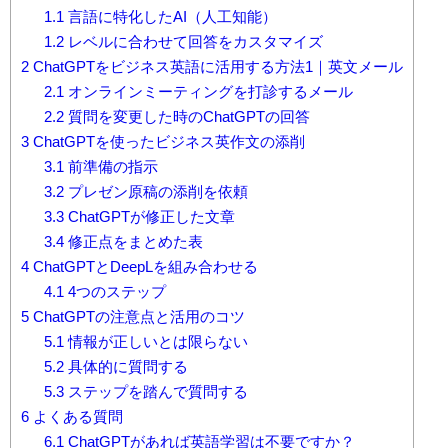
1.1
言語に特化したAI（人工知能）
1.2
レベルに合わせて回答をカスタマイズ
2
ChatGPTをビジネス英語に活用する方法1｜英文メール
2.1
オンラインミーティングを打診するメール
2.2
質問を変更した時のChatGPTの回答
3
ChatGPTを使ったビジネス英作文の添削
3.1
前準備の指示
3.2
プレゼン原稿の添削を依頼
3.3
ChatGPTが修正した文章
3.4
修正点をまとめた表
4
ChatGPTとDeepLを組み合わせる
4.1
4つのステップ
5
ChatGPTの注意点と活用のコツ
5.1
情報が正しいとは限らない
5.2
具体的に質問する
5.3
ステップを踏んで質問する
6
よくある質問
6.1
ChatGPTがあれば英語学習は不要ですか？