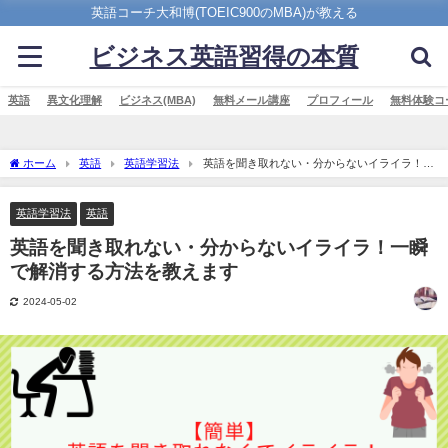
英語コーチ大和博(TOEIC900のMBA)が教える
ビジネス英語習得の本質
英語
異文化理解
ビジネス(MBA)
無料メール講座
プロフィール
無料体験コ
ホーム
英語
英語学習法
英語を聞き取れない・分からないイライラ！一
瞬で解消する方法を教えます
英語学習法
英語
英語を聞き取れない・分からないイライラ！一瞬
で解消する方法を教えます
2024-05-02