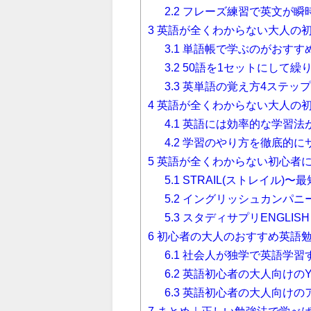
2.2
フレーズ練習で英文が瞬
3
英語が全くわからない大人の
3.1
単語帳で学ぶのがおすす
3.2
50語を1セットにして繰
3.3
英単語の覚え方4ステッ
4
英語が全くわからない大人の
4.1
英語には効率的な学習法
4.2
学習のやり方を徹底的に
5
英語が全くわからない初心者に
5.1
STRAIL(ストレイル)
5.2
イングリッシュカンパニ
5.3
スタディサプリENGLIS
6
初心者の大人のおすすめ英語
6.1
社会人が独学で英語学習
6.2
英語初心者の大人向けのYo
6.3
英語初心者の大人向けの
7
まとめ｜正しい勉強法で学べ