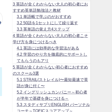
3
英語が全くわからない大人の初心者にお
すすめ英単語勉強法と教材
3.1
単語帳で学ぶのがおすすめ
3.2
50語を1セットにして繰り返す
3.3
英単語の覚え方4ステップ
4
英語が全くわからない大人の初心者こそ
学び方を身につけるべき
4.1
英語には効率的な学習法がある
4.2
学習のやり方を徹底的にサポートし
てもらうのもアリ
5
英語が全くわからない初心者におすすめ
のスクール3選
5.1
STRAIL(ストレイル)〜最短最速で英
語が身に付く〜
5.2
イングリッシュカンパニー～初心者
が半年で基礎を身につける～
5.3
スタディサプリENGLISH パーソナル
コーチ～TOEICスコアアップ～