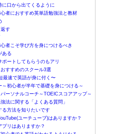
時に口から出てくるように
初心者におすすめ英単語勉強法と教材
め
り返す
プ
初心者こそ学び方を身につけるべき
がある
サポートしてもらうのもアリ
おすすめのスクール3選
〜最短最速で英語が身に付く〜
ー～初心者が半年で基礎を身につける～
H パーソナルコーチ～TOEICスコアアップ～
勉強法に関する「よくある質問」
する方法を知りたいです
uTube(ユーチューブ)はありますか？
アプリはありますか？
ば初心者でも英語がわかるようになる