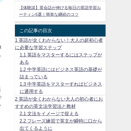
【体験談】英会話が伸びる毎日の英語学習ル
ーティン5選｜簡単な継続のコツ
この記事の目次
1
英語が全くわからない！大人の超初心者
に必要な学習ステップ
が
1.1
英語をマスターするにはステップが
を
ある
1.2
中学英語にはビジネス英語の基礎が
詰まっている
1.3
中学英語をマスターすればビジネス
張
に通用する
学
2
英語が全くわからない大人の初心者にお
か
すすめの英文法学習法と教材
2.1
文法をイメージで捉える
2.2
フレーズ練習で英文が瞬時に口から
出てくるように