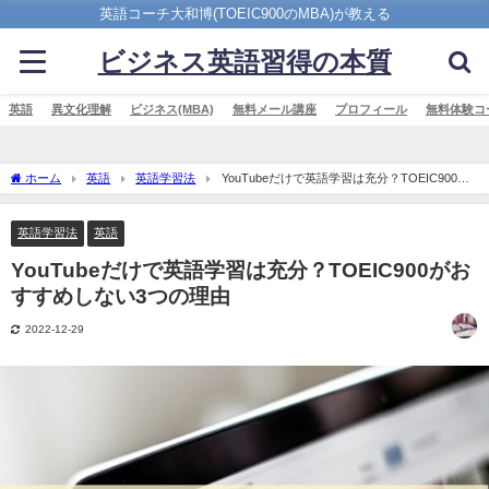
英語コーチ大和博(TOEIC900のMBA)が教える
ビジネス英語習得の本質
英語
異文化理解
ビジネス(MBA)
無料メール講座
プロフィール
無料体験コ
ホーム
英語
英語学習法
YouTubeだけで英語学習は充分？TOEIC900が
おすすめしない3つの理由
英語学習法
英語
YouTubeだけで英語学習は充分？TOEIC900がお
すすめしない3つの理由
2022-12-29