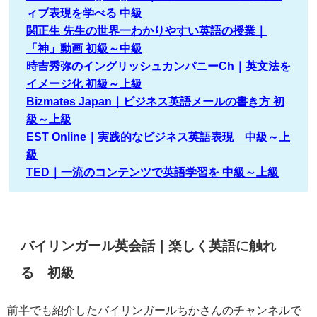
ィブ表現を学べる 中級
関正生 先生の世界一わかりやすい英語の授業｜
「神」動画 初級～中級
時吉秀弥のイングリッシュカンパニーCh｜英文法を
イメージ化 初級～上級
Bizmates Japan｜ビジネス英語メールの書き方 初
級～上級
EST Online｜実践的なビジネス英語表現 中級～上
級
TED｜一流のコンテンツで英語学習を 中級～上級
バイリンガール英会話｜楽しく英語に触れ
る 初級
前半でも紹介したバイリンガールちかさんのチャンネルで