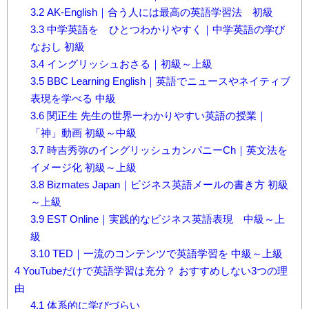
3.2
AK-English｜合う人には最高の英語学習法 初級
3.3
中学英語を ひとつわかりやすく｜中学英語の学び
なおし 初級
3.4
イングリッシュおさる｜初級～上級
3.5
BBC Learning English｜英語でニュースやネイティブ
表現を学べる 中級
3.6
関正生 先生の世界一わかりやすい英語の授業｜
「神」動画 初級～中級
3.7
時吉秀弥のイングリッシュカンパニーCh｜英文法を
イメージ化 初級～上級
3.8
Bizmates Japan｜ビジネス英語メールの書き方 初級
～上級
3.9
EST Online｜実践的なビジネス英語表現 中級～上
級
3.10
TED｜一流のコンテンツで英語学習を 中級～上級
4
YouTubeだけで英語学習は充分？ おすすめしない3つの理
由
4.1
体系的に学びづらい