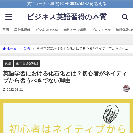
英語コーチ大和博(TOEIC900のMBA)が教える
ビジネス英語習得の本質
英語
異文化理解
ビジネス(MBA)
無料メール講座
プロフィール
無料体験コ
ホーム
英語
英語学習における化石化とは？初心者がネイティブから習うべ
きでない理由
英語
第二言語習得論
英語学習における化石化とは？初心者がネイティ
ブから習うべきでない理由
2022-03-21