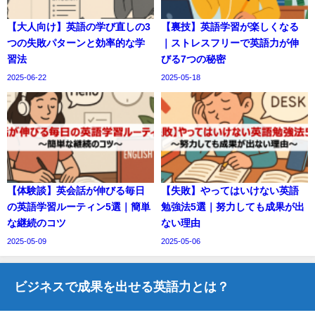
【大人向け】英語の学び直しの3
【裏技】英語学習が楽しくなる
つの失敗パターンと効率的な学
｜ストレスフリーで英語力が伸
習法
びる7つの秘密
2025-06-22
2025-05-18
【体験談】英会話が伸びる毎日
【失敗】やってはいけない英語
の英語学習ルーティン5選｜簡単
勉強法5選｜努力しても成果が出
な継続のコツ
ない理由
2025-05-09
2025-05-06
ビジネスで成果を出せる英語力とは？