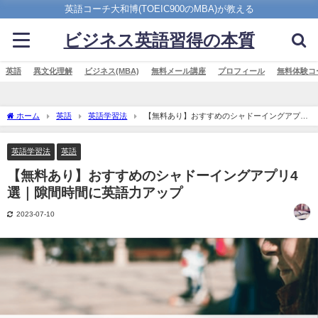
英語コーチ大和博(TOEIC900のMBA)が教える
ビジネス英語習得の本質
英語
異文化理解
ビジネス(MBA)
無料メール講座
プロフィール
無料体験コ
ホーム
英語
英語学習法
【無料あり】おすすめのシャドーイングアプリ
4選｜隙間時間に英語力アップ
英語学習法
英語
【無料あり】おすすめのシャドーイングアプリ4
選｜隙間時間に英語力アップ
2023-07-10