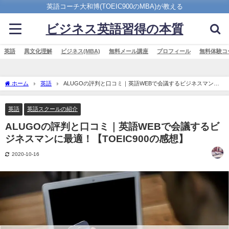
英語コーチ大和博(TOEIC900のMBA)が教える
ビジネス英語習得の本質
英語
異文化理解
ビジネス(MBA)
無料メール講座
プロフィール
無料体験コ
ホーム
英語
ALUGOの評判と口コミ｜英語WEBで会議するビジネスマンに
最適！【TOEIC900の感想】
英語
英語スクールの紹介
ALUGOの評判と口コミ｜英語WEBで会議するビ
ジネスマンに最適！【TOEIC900の感想】
2020-10-16