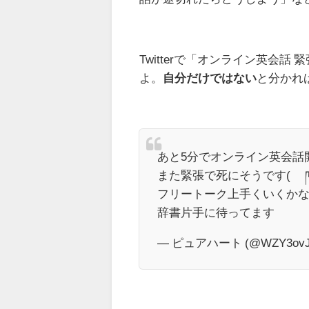
Twitterで「オンライン英会
よ。
自分だけではない
と分かれ
あと5分でオンライン英会話
また緊張で死にそうです( ´ཫ
フリートーク上手くいくか
辞書片手に待ってます
— ピュアハート (@WZY3ovJ0