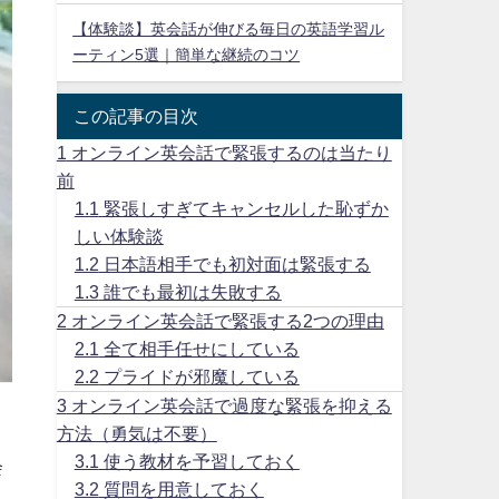
【体験談】英会話が伸びる毎日の英語学習ル
ーティン5選｜簡単な継続のコツ
この記事の目次
1
オンライン英会話で緊張するのは当たり
前
1.1
緊張しすぎてキャンセルした恥ずか
しい体験談
1.2
日本語相手でも初対面は緊張する
1.3
誰でも最初は失敗する
2
オンライン英会話で緊張する2つの理由
2.1
全て相手任せにしている
2.2
プライドが邪魔している
3
オンライン英会話で過度な緊張を抑える
方法（勇気は不要）
3.1
使う教材を予習しておく
会
3.2
質問を用意しておく