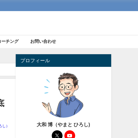
コーチング
お問い合わせ
プロフィール
底
大和 博（やまと ひろし)
ろし）