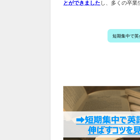
とができました
し、多くの卒業
短期集中で英