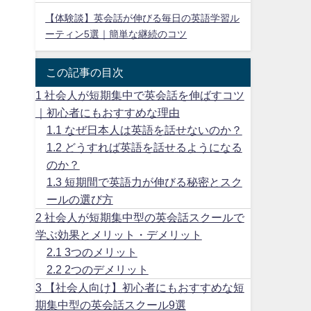
【体験談】英会話が伸びる毎日の英語学習ル
ーティン5選｜簡単な継続のコツ
この記事の目次
1
社会人が短期集中で英会話を伸ばすコツ
｜初心者にもおすすめな理由
1.1
なぜ日本人は英語を話せないのか？
1.2
どうすれば英語を話せるようになる
のか？
1.3
短期間で英語力が伸びる秘密とスク
ールの選び方
2
社会人が短期集中型の英会話スクールで
学ぶ効果とメリット・デメリット
2.1
3つのメリット
2.2
2つのデメリット
3
【社会人向け】初心者にもおすすめな短
期集中型の英会話スクール9選