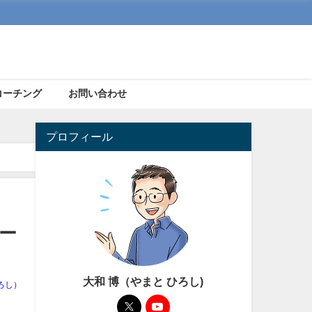
コーチング
お問い合わせ
プロフィール
ー
大和 博（やまと ひろし)
ろし）