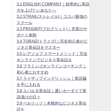
3.1
ENGLISH COMPANY｜効率的に英語
力を上げたいあなたへ
3.2
STRAIL(ストレイル)｜コスパ最強の
スクール
3.3
PROGRIT(プログリット)｜充実のサ
ポート体制
3.4
TORAIZ(トライズ)｜完全初心者がビ
ジネス英会話をマスター
3.5
レアジョブ スマートメソッド｜完全
オンラインでビジネス英会話を
3.6
フラミンゴオンラインコーチング｜
初心者におすすめ
3.7
ライザップイングリッシュ｜英語脳
を手に入れる
3.8
スパルタ英会話｜通いホーダイで英
語漬けの日々
3.9
ベルリッツ｜本格的なビジネス英会
話を