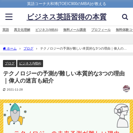
英語コーチ大和博(TOEIC900のMBA)が教える
ビジネス英語習得の本質
英語
異文化理解
ビジネス(MBA)
無料メール講座
プロフィール
無料体験コ
ホーム
ブログ
テクノロジーの予測が難しい本質的な3つの理由｜偉人の迷
言も紹介
ブログ
ビジネス(MBA)
テクノロジーの予測が難しい本質的な3つの理由
｜偉人の迷言も紹介
2021-11-28