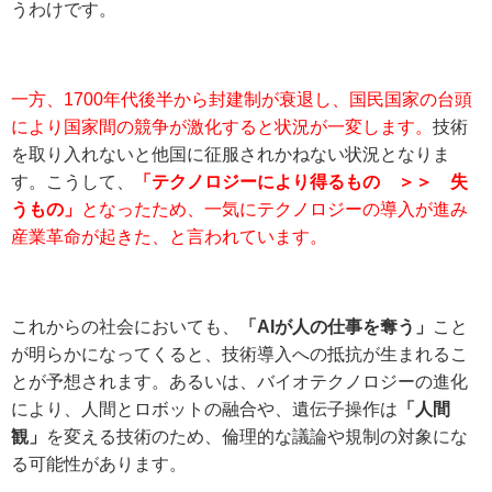
うわけです。
一方、1700年代後半から封建制が衰退し、国民国家の台頭
により国家間の競争が激化すると状況が一変します。
技術
を取り入れないと他国に征服されかねない状況となりま
す。こうして、
「テクノロジーにより得るもの ＞＞ 失
うもの」
となったため、一気にテクノロジーの導入が進み
産業革命が起きた、と言われています。
これからの社会においても、
「AIが人の仕事を奪う」
こと
が明らかになってくると、技術導入への抵抗が生まれるこ
とが予想されます。あるいは、バイオテクノロジーの進化
により、人間とロボットの融合や、遺伝子操作は
「人間
観」
を変える技術のため、倫理的な議論や規制の対象にな
る可能性があります。