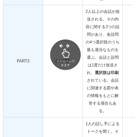
2人以上の会話が放
送される。その内
容に関する3つの設
問があり、各設問
の4つ選択肢のうち
最も適当なものを
選ぶ。会話と設問
PART3
会話問題
スクロールで
は1度だけ放送さ
きます
れ、
選択肢は印刷
されている。会話
に関連する図や表
の情報をもとに解
答する場合もあ
る。
1人の話し手による
トークを聞く。そ