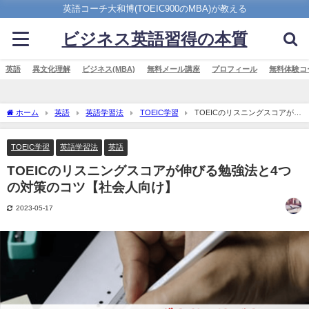
英語コーチ大和博(TOEIC900のMBA)が教える
ビジネス英語習得の本質
英語
異文化理解
ビジネス(MBA)
無料メール講座
プロフィール
無料体験コ
ホーム
英語
英語学習法
TOEIC学習
TOEICのリスニングスコアが伸
びる勉強法と4つの対策のコツ【社会人向け】
TOEIC学習
英語学習法
英語
TOEICのリスニングスコアが伸びる勉強法と4つ
の対策のコツ【社会人向け】
2023-05-17