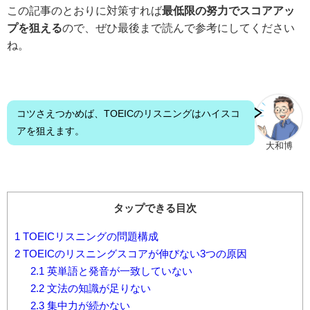
この記事のとおりに対策すれば
最低限の努力でスコアアッ
プを狙える
ので、ぜひ最後まで読んで参考にしてください
ね。
コツさえつかめば、TOEICのリスニングはハイスコ
アを狙えます。
大和博
タップできる目次
1
TOEICリスニングの問題構成
2
TOEICのリスニングスコアが伸びない3つの原因
2.1
英単語と発音が一致していない
2.2
文法の知識が足りない
2.3
集中力が続かない