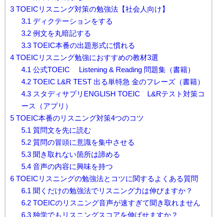
3
TOEICリスニング対策の勉強法【社会人向け】
3.1
ディクテーションをする
3.2
例文を丸暗記する
3.3
TOEIC本番の出題形式に慣れる
4
TOEICリスニング勉強におすすめの教材3選
4.1
公式TOEIC® Listening & Reading 問題集（書籍）
4.2
TOEIC L&R TEST 出る単特急 金のフレーズ（書籍）
4.3
スタディサプリENGLISH TOEIC®L&Rテスト対策コ
ース（アプリ）
5
TOEIC本番のリスニング対策4つのコツ
5.1
質問文を先に読む
5.2
質問の冒頭に意識を集中させる
5.3
聞き取れない箇所は諦める
5.4
音声の内容に興味を持つ
6
TOEICリスニングの勉強法とコツに関するよくある質問
6.1
聞くだけの勉強法でリスニング力は伸びますか？
6.2
TOEICのリスニング音声が速すぎて聞き取れません
6.3
独学でもリスニングスコアを伸ばせますか？